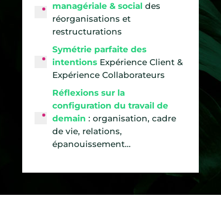
managériale & social
des
réorganisations et
restructurations
Symétrie parfaite des
intentions
Expérience Client &
Expérience Collaborateurs
Réflexions sur la
configuration du travail de
demain
: organisation, cadre
de vie, relations,
épanouissement...