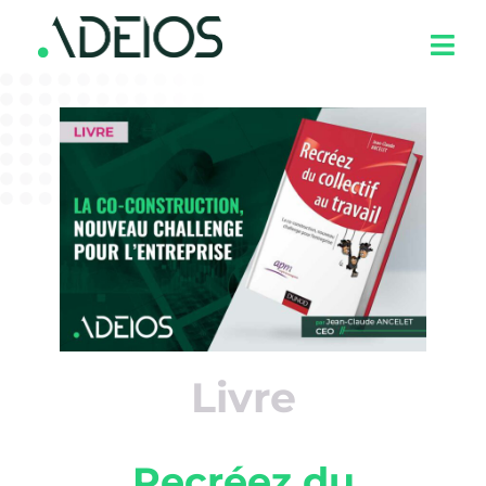
Livre
Recréez du